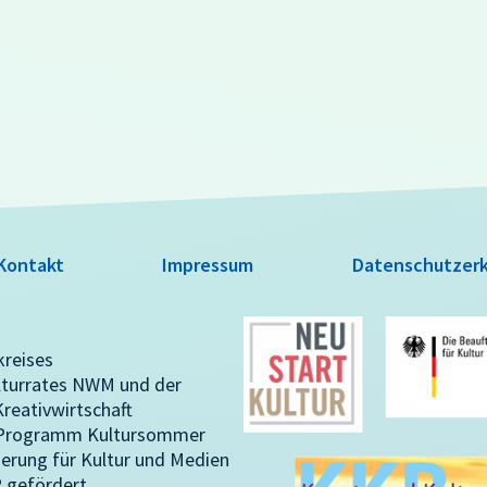
Kontakt
Impressum
Datenschutzerk
kreises
lturrates NWM und der
reativwirtschaft
m Programm Kultursommer
erung für Kultur und Medien
gefördert.