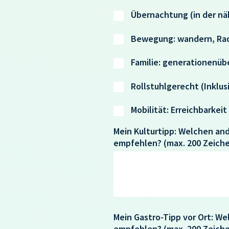
Übernachtung (in der n
Bewegung: wandern, R
Familie: generationenüb
Rollstuhlgerecht (Inklus
Mobilität: Erreichbarkei
Mein Kulturtipp: Welchen an
empfehlen?
(max. 200 Zeich
Mein Gastro-Tipp vor Ort: 
empfehlen?
(max. 200 Zeich