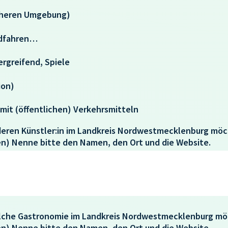
äheren Umgebung)
adfahren…
ergreifend, Spiele
ion)
t mit (öffentlichen) Verkehrsmitteln
deren Künstler:in im Landkreis Nordwestmecklenburg mö
en) Nenne bitte den Namen, den Ort und die Website.
Welche Gastronomie im Landkreis Nordwestmecklenburg mö
en) Nenne bitte den Namen, den Ort und die Website.