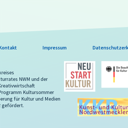
Kontakt
Impressum
Datenschutzerk
kreises
lturrates NWM und der
reativwirtschaft
m Programm Kultursommer
erung für Kultur und Medien
gefördert.