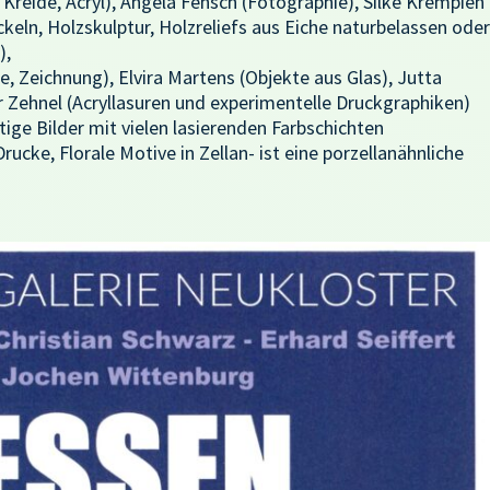
Kreide, Acryl), Angela Fensch (Fotographie), Silke Krempien
ckeln, Holzskulptur, Holzreliefs aus Eiche naturbelassen oder
),
e, Zeichnung), Elvira Martens (Objekte aus Glas), Jutta
 Zehnel (Acryllasuren und experimentelle Druckgraphiken)
ge Bilder mit vielen lasierenden Farbschichten
rucke, Florale Motive in Zellan- ist eine porzellanähnliche