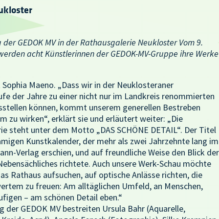
ukloster
ng der GEDOK MV in der Rathausgalerie Neukloster Vom 9.
 werden acht Künstlerinnen der GEDOK-MV-Gruppe ihre Werke
 Sophia Maeno. „Dass wir in der Neuklosteraner
aufe der Jahre zu einer nicht nur im Landkreis renommierten
ausstellen können, kommt unserem generellen Bestreben
 zu wirken“, erklärt sie und erläutert weiter: „Die
erie steht unter dem Motto „DAS SCHÖNE DETAIL“. Der Titel
migen Kunstkalender, der mehr als zwei Jahrzehnte lang im
n-Verlag erschien, und auf freundliche Weise den Blick der
Nebensächliches richtete. Auch unsere Werk-Schau möchte
as Rathaus aufsuchen, auf optische Anlässe richten, die
wertem zu freuen: Am alltäglichen Umfeld, an Menschen,
ufigen – am schönen Detail eben.“
g der GEDOK MV bestreiten Ursula Bahr (Aquarelle,