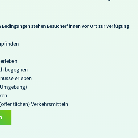
n Bedingungen stehen Besucher*innen vor Ort zur Verfügung
mpfinden
 erleben
ich begegnen
enüsse erleben
n Umgebung)
hren…
 (öffentlichen) Verkehrsmitteln
n