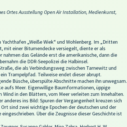
nes Ortes Ausstellung Open Air Installation, Medienkunst,
m Yachthafen „Weiße Wiek“ und Wohlenberg. Im „Dritten
, mit einer Bitumendecke versiegelt, diente er als
r nahmen das Gelände erst die amerikanische, dann die
bernahm die DDR-Seepolizei die Halbinsel.
Straße, die als Verbindungsweg zwischen Tarnewitz und
 ein Trampelpfad. Teilweise endet dieser abrupt.
ende Büsche, überspülte Abschnitte machen ihn unwegsam.
ke aufs Meer. Eigenwillige Baumformationen, üppige
 Wind in den Blättern, vom Meer verleiten zum Innehalten.
r anderes ins Bild: Spuren der Vergangenheit kreuzen sich
 Ort sind zwei wichtige Epochen der deutschen und der
eingeschrieben. Über die Zeugnisse dieser Geschichte ist
 Zeugner, Susanne Gabler, Miro Zahra, Herbert H. W.