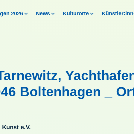
ngen 2026
News
Kulturorte
Künstler:in
Tarnewitz, Yachthafe
46 Boltenhagen _ Ort
 Kunst e.V.