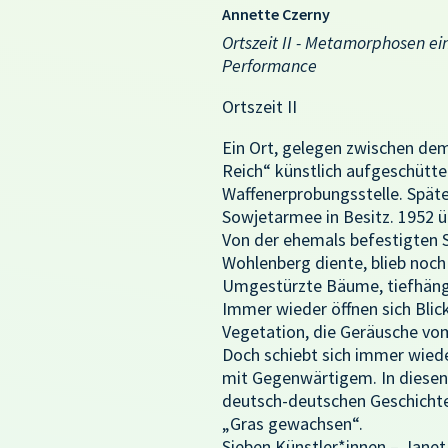
Annette Czerny
Ortszeit II - Metamorphosen ei
Performance
Ortszeit II
Ein Ort, gelegen zwischen de
Reich“ künstlich aufgeschüttet
Waffenerprobungsstelle. Späte
Sowjetarmee in Besitz. 1952 ü
Von der ehemals befestigten 
Wohlenberg diente, blieb noch
Umgestürzte Bäume, tiefhäng
Immer wieder öffnen sich Blic
Vegetation, die Geräusche vom
Doch schiebt sich immer wiede
mit Gegenwärtigem. In diesen
deutsch-deutschen Geschichte 
„Gras gewachsen“.
Sieben Künstler*innen – Janet